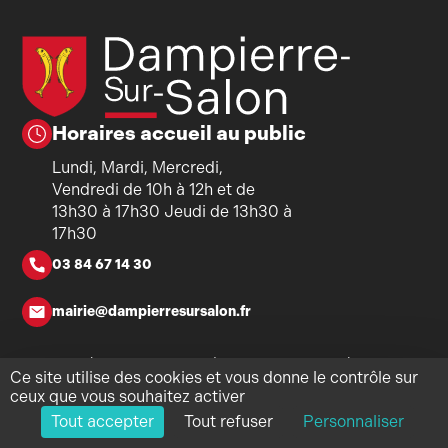
Horaires accueil au public
Lundi, Mardi, Mercredi,
Vendredi de 10h à 12h et de
13h30 à 17h30 Jeudi de 13h30 à
17h30
03 84 67 14 30
mairie@dampierresursalon.fr
Copyright ©2026 - Mairie de Dampierre-sur-Salon - Tous
Ce site utilise des cookies et vous donne le contrôle sur
droits réservés - Réalisation
Torop.Net
- Site mis à jour avec
ceux que vous souhaitez activer
WSB
-
Mentions légales
-
Politique de confidentialité
-
Plan du
Tout accepter
Tout refuser
Personnaliser
site