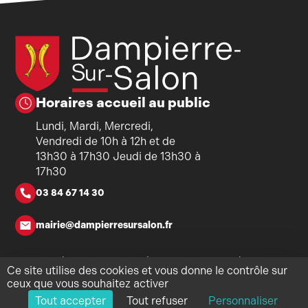
Horaires accueil au public
Lundi, Mardi, Mercredi,
Vendredi de 10h à 12h et de
13h30 à 17h30 Jeudi de 13h30 à
17h30
03 84 67 14 30
mairie@dampierresursalon.fr
Copyright ©2026 - Mairie de Dampierre-sur-Salon - Tous
Ce site utilise des cookies et vous donne le contrôle sur
droits réservés - Réalisation
Torop.Net
- Site mis à jour avec
ceux que vous souhaitez activer
WSB
-
Mentions légales
-
Politique de confidentialité
-
Plan du
Tout accepter
Tout refuser
Personnaliser
site