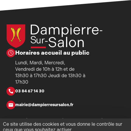
Horaires accueil au public
Lundi, Mardi, Mercredi,
Vendredi de 10h à 12h et de
13h30 à 17h30 Jeudi de 13h30 à
17h30
03 84 67 14 30
mairie@dampierresursalon.fr
Copyright ©2026 - Mairie de Dampierre-sur-Salon - Tous
Ce site utilise des cookies et vous donne le contrôle sur
droits réservés - Réalisation
Torop.Net
- Site mis à jour avec
ceux que vous souhaitez activer