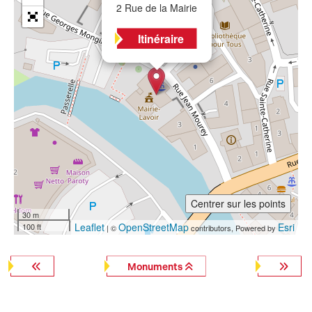
2 Rue de la Mairie
Itinéraire
Centrer sur les points
30 m
Leaflet
OpenStreetMap
Esri
100 ft
| ©
contributors, Powered by
Monuments