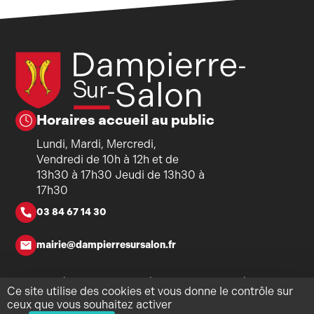
Horaires accueil au public
Lundi, Mardi, Mercredi,
Vendredi de 10h à 12h et de
13h30 à 17h30 Jeudi de 13h30 à
17h30
03 84 67 14 30
mairie@dampierresursalon.fr
Copyright ©2026 - Mairie de Dampierre-sur-Salon - Tous
Ce site utilise des cookies et vous donne le contrôle sur
droits réservés - Réalisation
Torop.Net
- Site mis à jour avec
ceux que vous souhaitez activer
WSB
-
Mentions légales
-
Politique de confidentialité
-
Plan du