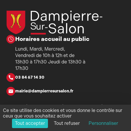
Horaires accueil au public
Lundi, Mardi, Mercredi,
Vendredi de 10h à 12h et de
13h30 à 17h30 Jeudi de 13h30 à
17h30
03 84 67 14 30
mairie@dampierresursalon.fr
Copyright ©2026 - Mairie de Dampierre-sur-Salon - Tous
Ce site utilise des cookies et vous donne le contrôle sur
droits réservés - Réalisation
Torop.Net
- Site mis à jour avec
ceux que vous souhaitez activer
WSB
-
Mentions légales
-
Politique de confidentialité
-
Plan du
Tout accepter
Tout refuser
Personnaliser
site