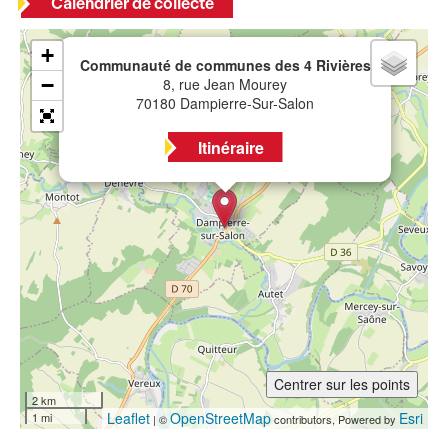
Calendrier de collecte
×
+
Communauté de communes des 4 Rivières
−
8, rue Jean Mourey
70180 Dampierre-Sur-Salon
Itinéraire
Centrer sur les points
2 km
Leaflet
OpenStreetMap
Esri
1 mi
| ©
contributors, Powered by