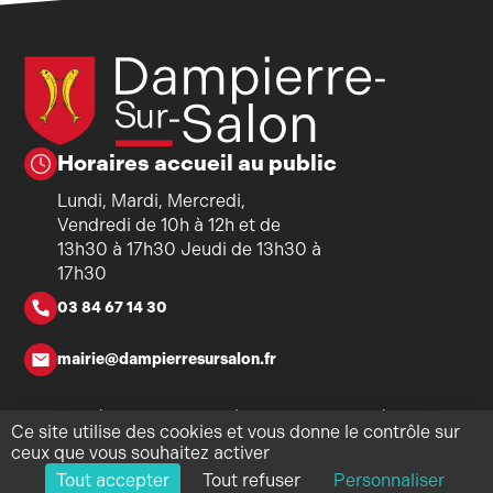
Horaires accueil au public
Lundi, Mardi, Mercredi,
Vendredi de 10h à 12h et de
13h30 à 17h30 Jeudi de 13h30 à
17h30
03 84 67 14 30
mairie@dampierresursalon.fr
Copyright ©2026 - Mairie de Dampierre-sur-Salon - Tous
Ce site utilise des cookies et vous donne le contrôle sur
droits réservés - Réalisation
Torop.Net
- Site mis à jour avec
ceux que vous souhaitez activer
WSB
-
Mentions légales
-
Politique de confidentialité
-
Plan du
Tout accepter
Tout refuser
Personnaliser
site