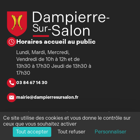
Horaires accueil au public
Lundi, Mardi, Mercredi,
Vendredi de 10h à 12h et de
13h30 à 17h30 Jeudi de 13h30 à
17h30
03 84 67 14 30
mairie@dampierresursalon.fr
Copyright ©2026 - Mairie de Dampierre-sur-Salon - Tous
Ce site utilise des cookies et vous donne le contrôle sur
droits réservés - Réalisation
Torop.Net
- Site mis à jour avec
ceux que vous souhaitez activer
WSB
-
Mentions légales
-
Politique de confidentialité
-
Plan du
Tout accepter
Tout refuser
Personnaliser
site